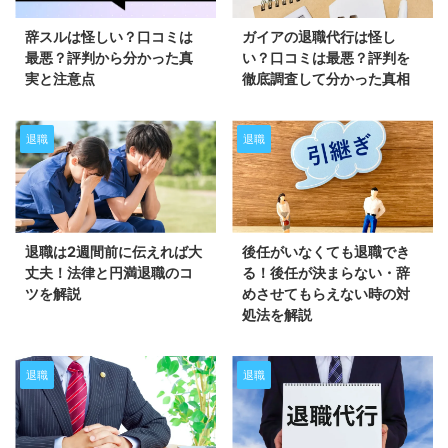
辞スルは怪しい？口コミは
ガイアの退職代行は怪し
最悪？評判から分かった真
い？口コミは最悪？評判を
実と注意点
徹底調査して分かった真相
退職
退職
退職は2週間前に伝えれば大
後任がいなくても退職でき
丈夫！法律と円満退職のコ
る！後任が決まらない・辞
ツを解説
めさせてもらえない時の対
処法を解説
退職
退職