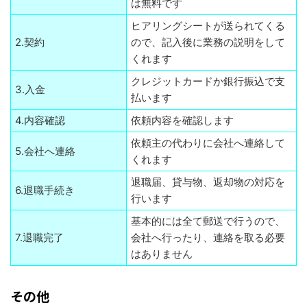
は無料です
ヒアリングシートが送られてくる
2.契約
ので、記入後に業務の説明をして
くれます
クレジットカードか銀行振込で支
3.入金
払います
4.内容確認
依頼内容を確認します
依頼主の代わりに会社へ連絡して
5.会社へ連絡
くれます
退職届、貸与物、返却物の対応を
6.退職手続き
行います
基本的には全て郵送で行うので、
7.退職完了
会社へ行ったり、連絡を取る必要
はありません
その他