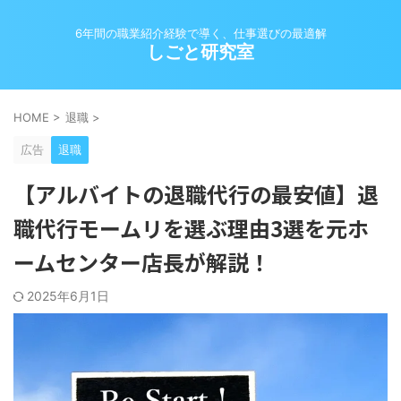
6年間の職業紹介経験で導く、仕事選びの最適解
しごと研究室
HOME
>
退職
>
広告
退職
【アルバイトの退職代行の最安値】退
職代行モームリを選ぶ理由3選を元ホ
ームセンター店長が解説！
2025年6月1日